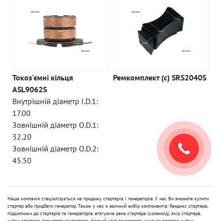
Токоз'ємні кільця
Ремкомплект (c) SRS2040S
ASL9062S
Внутрішній діаметр I.D.1:
17.00
Зовнішній діаметр O.D.1:
32.20
Зовнішній діаметр O.D.2:
45.50
Наша компанія спеціалізується на продажу стартерів і генераторів. У нас Ви зможете купити
стартер або придбати генератор. Також у нас є великий вибір компонентів: бендикс стартера,
підшипники до стартерів та генераторів, втягуюче реле стартера (соленоїд), якір стартера,
щітки стартера, регулятор генератора, діодний міст генератора, шків генератора, щітки