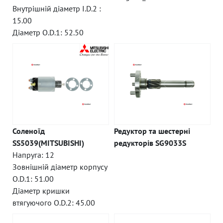
Внутрішній діаметр I.D.2 :
15.00
Діаметр O.D.1: 52.50
Соленоїд
Редуктор та шестерні
SS5039(MITSUBISHI)
редукторів SG9033S
Напруга: 12
Зовнішній діаметр корпусу
O.D.1: 51.00
Діаметр кришки
втягуючого O.D.2: 45.00