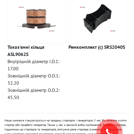
Токоз'ємні кільця
Ремкомплект (c) SRS2040S
ASL9062S
Внутрішній діаметр I.D.1:
17.00
Зовнішній діаметр O.D.1:
32.20
Зовнішній діаметр O.D.2:
45.50
Наша компанія спеціалізується на продажу стартерів і генераторів. У нас Ви зможете купити
стартер або придбати генератор. Також у нас є великий вибір компонентів: бендикс стартера,
підшипники до стартерів та генераторів, втягуюче реле стартера (соленоїд), якір стартера,
щітки стартера, регулятор генератора, діодний міст генератора, шків генератора, щітки