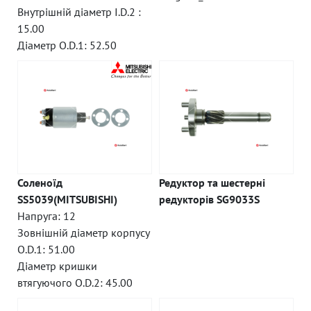
Внутрішній діаметр I.D.2 :
15.00
Діаметр O.D.1: 52.50
Соленоїд
Редуктор та шестерні
SS5039(MITSUBISHI)
редукторів SG9033S
Напруга: 12
Зовнішній діаметр корпусу
O.D.1: 51.00
Діаметр кришки
втягуючого O.D.2: 45.00