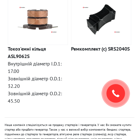
Токоз'ємні кільця
Ремкомплект (c) SRS2040S
ASL9062S
Внутрішній діаметр I.D.1:
17.00
Зовнішній діаметр O.D.1:
32.20
Зовнішній діаметр O.D.2:
45.50
Наша компанія спеціалізується на продажу стартерів і генераторів. У нас Ви зможете купити
стартер або придбати генератор. Також у нас є великий вибір компонентів: бендикс стартера,
підшипники до стартерів та генераторів, втягуюче реле стартера (соленоїд), якір стартера,
щітки стартера, регулятор генератора, діодний міст генератора, шків генератора, щітки