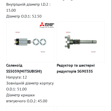
Внутрішній діаметр I.D.2 :
15.00
Діаметр O.D.1: 52.50
Соленоїд
Редуктор та шестерні
SS5039(MITSUBISHI)
редукторів SG9033S
Напруга: 12
Зовнішній діаметр корпусу
O.D.1: 51.00
Діаметр кришки
втягуючого O.D.2: 45.00