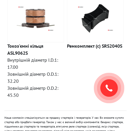
Токоз'ємні кільця
Ремкомплект (c) SRS2040S
ASL9062S
Внутрішній діаметр I.D.1:
17.00
Зовнішній діаметр O.D.1:
32.20
Зовнішній діаметр O.D.2:
45.50
Наша компанія спеціалізується на продажу стартерів і генераторів. У нас Ви зможете купити
стартер або придбати генератор. Також у нас є великий вибір компонентів: бендикс стартера,
підшипники до стартерів та генераторів, втягуюче реле стартера (соленоїд), якір стартера,
щітки стартера, регулятор генератора, діодний міст генератора, шків генератора, щітки