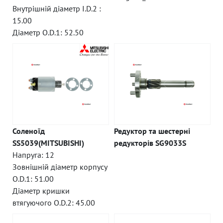
Внутрішній діаметр I.D.2 :
15.00
Діаметр O.D.1: 52.50
Соленоїд
Редуктор та шестерні
SS5039(MITSUBISHI)
редукторів SG9033S
Напруга: 12
Зовнішній діаметр корпусу
O.D.1: 51.00
Діаметр кришки
втягуючого O.D.2: 45.00