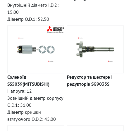
Внутрішній діаметр I.D.2 :
15.00
Діаметр O.D.1: 52.50
Соленоїд
Редуктор та шестерні
SS5039(MITSUBISHI)
редукторів SG9033S
Напруга: 12
Зовнішній діаметр корпусу
O.D.1: 51.00
Діаметр кришки
втягуючого O.D.2: 45.00