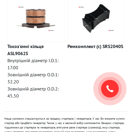
Токоз'ємні кільця
Ремкомплект (c) SRS2040S
ASL9062S
Внутрішній діаметр I.D.1:
17.00
Зовнішній діаметр O.D.1:
32.20
Зовнішній діаметр O.D.2:
45.50
Наша компанія спеціалізується на продажу стартерів і генераторів. У нас Ви зможете купити
стартер або придбати генератор. Також у нас є великий вибір компонентів: бендикс стартера,
підшипники до стартерів та генераторів, втягуюче реле стартера (соленоїд), якір стартера,
щітки стартера, регулятор генератора, діодний міст генератора, шків генератора, щітки