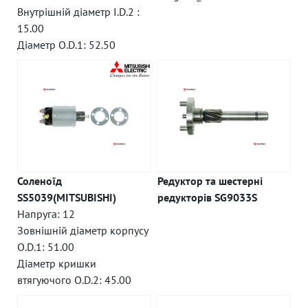
Внутрішній діаметр I.D.2 :
15.00
Діаметр O.D.1: 52.50
Соленоїд
Редуктор та шестерні
SS5039(MITSUBISHI)
редукторів SG9033S
Напруга: 12
Зовнішній діаметр корпусу
O.D.1: 51.00
Діаметр кришки
втягуючого O.D.2: 45.00