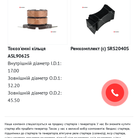
Токоз'ємні кільця
Ремкомплект (c) SRS2040S
ASL9062S
Внутрішній діаметр I.D.1:
17.00
Зовнішній діаметр O.D.1:
32.20
Зовнішній діаметр O.D.2:
45.50
Наша компанія спеціалізується на продажу стартерів і генераторів. У нас Ви зможете купити
стартер або придбати генератор. Також у нас є великий вибір компонентів: бендикс стартера,
підшипники до стартерів та генераторів, втягуюче реле стартера (соленоїд), якір стартера,
щітки стартера, регулятор генератора, діодний міст генератора, шків генератора, щітки