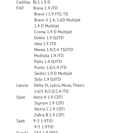
Cadillac BLS 1.9 D
FIAT Brava 1.9 JTD
Bravo I 1.9 JTD, TD
Bravo II 1.4, 1.6D Multijet
1.9 D Multijet
Croma 1.9 D Multijet
Doblo 1.9 D/JTD
Idea 1.9 JTD
Marea 1.9/2.4 TD/JTD
Multipla 1.9 JTD
Palio 1.9 D/JTD
Punto 1.6/1.9 JTD
Seidici 1.9 D Multijet
Stilo 1.9 D/JTD
Lancia Delta III, Lybra, Musa, Thesis
1.6/1.9/2.0/2.4 JTD
Opel Astra H 1.9 CDTI
Signum 1.9 CDTI
Vectra C 1.9 CDTI
Zafira B 1.9 CDTI
Saab 9-3 1.9TiD
9-5 1.9TiD
Suzuki SX4 1.9 DDiS