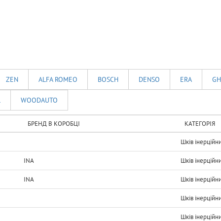
ZEN
ALFA ROMEO
BOSCH
DENSO
ERA
GH
l
WOODAUTO
БРЕНД В КОРОБЦІ
КАТЕГОРІЯ
Шків інерційн
INA
Шків інерційн
INA
Шків інерційн
Шків інерційн
Шків інерційн