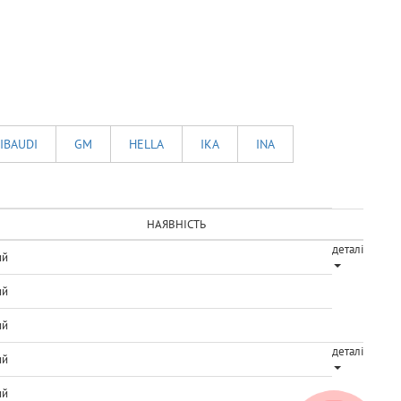
IBAUDI
GM
HELLA
IKA
INA
НАЯВНІСТЬ
деталі
ий
ий
ий
деталі
ий
ий