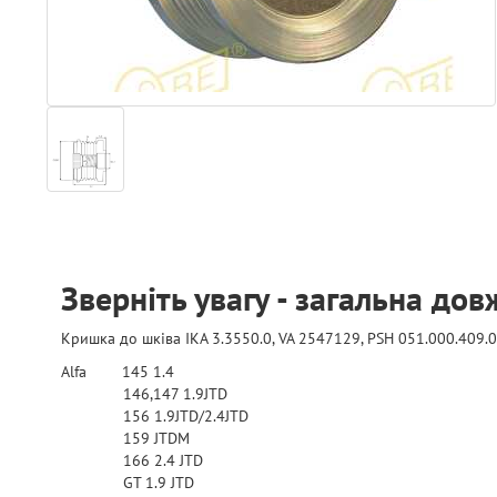
Зверніть увагу - загальна до
Кришка до шківа IKA 3.3550.0, VA 2547129, PSH 051.000.409.
Alfa 145 1.4
146,147 1.9JTD
156 1.9JTD/2.4JTD
159 JTDM
166 2.4 JTD
GT 1.9 JTD