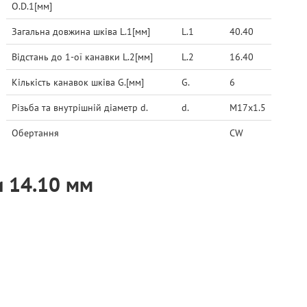
O.D.1[мм]
Загальна довжина шківа L.1[мм]
L.1
40.40
Відстань до 1-ої канавки L.2[мм]
L.2
16.40
Кількість канавок шківа G.[мм]
G.
6
Різьба та внутрішній діаметр d.
d.
M17x1.5
Обертання
CW
и 14.10 мм