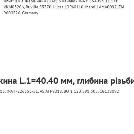
Опис
:
Шкiв iнерцiйний (OAP) 6 канавок INA F-554053.02, SKF
VKM03206, Ruville 55376, Lucas LOPA0116, Marelli AMA0092, ZM
9600526, Germany
вжина L.1=40.40 мм, глибина різьб
016, INA F-226556-51, AS AFP9018, BO 1 120 591 505, CG138092