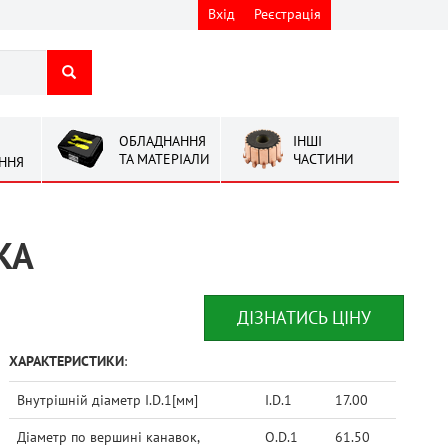
Вхід
Реєстрація
ОБЛАДНАННЯ
ІНШІ
ТА МАТЕРІАЛИ
ЧАСТИНИ
ННЯ
IKA
ДІЗНАТИСЬ ЦІНУ
ХАРАКТЕРИСТИКИ
:
Внутрішній діаметр I.D.1[мм]
I.D.1
17.00
Діаметр по вершині канавок,
O.D.1
61.50