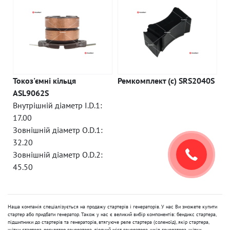
Токоз'ємні кільця
Ремкомплект (c) SRS2040S
ASL9062S
Внутрішній діаметр I.D.1:
17.00
Зовнішній діаметр O.D.1:
32.20
Зовнішній діаметр O.D.2:
45.50
Наша компанія спеціалізується на продажу стартерів і генераторів. У нас Ви зможете купити
стартер або придбати генератор. Також у нас є великий вибір компонентів: бендикс стартера,
підшипники до стартерів та генераторів, втягуюче реле стартера (соленоїд), якір стартера,
щітки стартера, регулятор генератора, діодний міст генератора, шків генератора, щітки