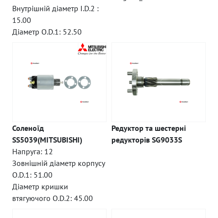
Внутрішній діаметр I.D.2 :
15.00
Діаметр O.D.1: 52.50
Соленоїд
Редуктор та шестерні
SS5039(MITSUBISHI)
редукторів SG9033S
Напруга: 12
Зовнішній діаметр корпусу
O.D.1: 51.00
Діаметр кришки
втягуючого O.D.2: 45.00