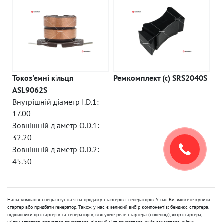
Токоз'ємні кільця
Ремкомплект (c) SRS2040S
ASL9062S
Внутрішній діаметр I.D.1:
17.00
Зовнішній діаметр O.D.1:
32.20
Зовнішній діаметр O.D.2:
45.50
Наша компанія спеціалізується на продажу стартерів і генераторів. У нас Ви зможете купити
стартер або придбати генератор. Також у нас є великий вибір компонентів: бендикс стартера,
підшипники до стартерів та генераторів, втягуюче реле стартера (соленоїд), якір стартера,
щітки стартера, регулятор генератора, діодний міст генератора, шків генератора, щітки