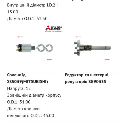
Внутрішній діаметр I.D.2 :
15.00
Діаметр O.D.1: 52.50
Соленоїд
Редуктор та шестерні
SS5039(MITSUBISHI)
редукторів SG9033S
Напруга: 12
Зовнішній діаметр корпусу
O.D.1: 51.00
Діаметр кришки
втягуючого O.D.2: 45.00