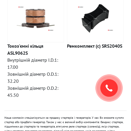
Токоз'ємні кільця
Ремкомплект (c) SRS2040S
ASL9062S
Внутрішній діаметр I.D.1:
17.00
Зовнішній діаметр O.D.1:
32.20
Зовнішній діаметр O.D.2:
45.50
Наша компанія спеціалізується на продажу стартерів і генераторів. У нас Ви зможете купити
стартер або придбати генератор. Також у нас є великий вибір компонентів: бендикс стартера,
підшипники до стартерів та генераторів, втягуюче реле стартера (соленоїд), якір стартера,
щітки стартера, регулятор генератора, діодний міст генератора, шків генератора, щітки