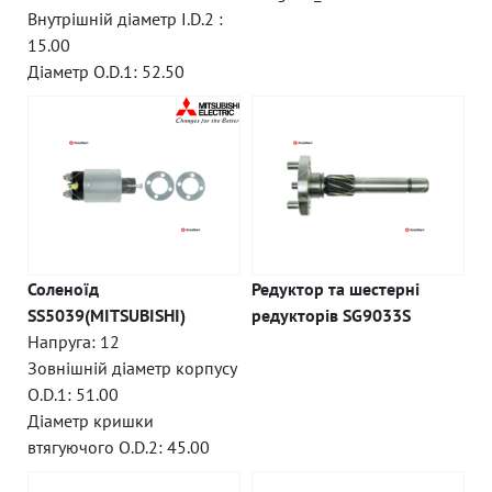
Внутрішній діаметр I.D.2 :
15.00
Діаметр O.D.1: 52.50
Соленоїд
Редуктор та шестерні
SS5039(MITSUBISHI)
редукторів SG9033S
Напруга: 12
Зовнішній діаметр корпусу
O.D.1: 51.00
Діаметр кришки
втягуючого O.D.2: 45.00