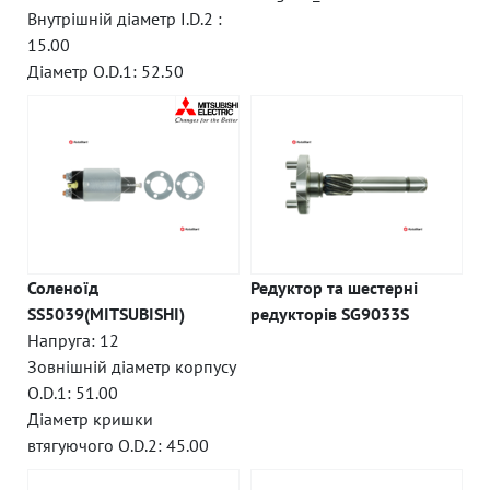
Внутрішній діаметр I.D.2 :
15.00
Діаметр O.D.1: 52.50
Соленоїд
Редуктор та шестерні
SS5039(MITSUBISHI)
редукторів SG9033S
Напруга: 12
Зовнішній діаметр корпусу
O.D.1: 51.00
Діаметр кришки
втягуючого O.D.2: 45.00