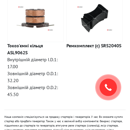
Токоз'ємні кільця
Ремкомплект (c) SRS2040S
ASL9062S
Внутрішній діаметр I.D.1:
17.00
Зовнішній діаметр O.D.1:
32.20
Зовнішній діаметр O.D.2:
45.50
Наша компанія спеціалізується на продажу стартерів і генераторів. У нас Ви зможете купити
стартер або придбати генератор. Також у нас є великий вибір компонентів: бендикс стартера,
підшипники до стартерів та генераторів, втягуюче реле стартера (соленоїд), якір стартера,
щітки стартера, регулятор генератора, діодний міст генератора, шків генератора, щітки