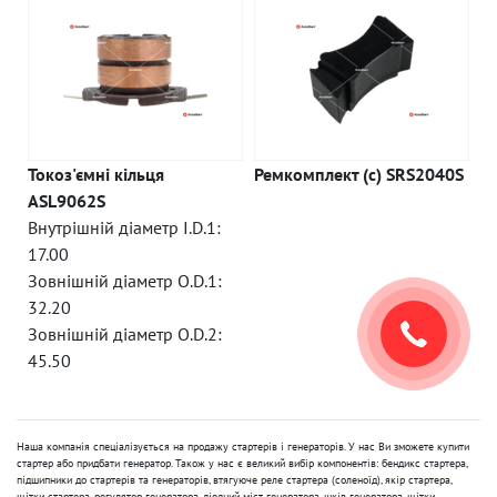
Токоз'ємні кільця
Ремкомплект (c) SRS2040S
ASL9062S
Внутрішній діаметр I.D.1:
17.00
Зовнішній діаметр O.D.1:
32.20
Зовнішній діаметр O.D.2:
45.50
Наша компанія спеціалізується на продажу стартерів і генераторів. У нас Ви зможете купити
стартер або придбати генератор. Також у нас є великий вибір компонентів: бендикс стартера,
підшипники до стартерів та генераторів, втягуюче реле стартера (соленоїд), якір стартера,
щітки стартера, регулятор генератора, діодний міст генератора, шків генератора, щітки