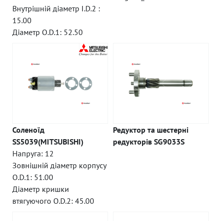
Внутрішній діаметр I.D.2 :
15.00
Діаметр O.D.1: 52.50
Соленоїд
Редуктор та шестерні
SS5039(MITSUBISHI)
редукторів SG9033S
Напруга: 12
Зовнішній діаметр корпусу
O.D.1: 51.00
Діаметр кришки
втягуючого O.D.2: 45.00