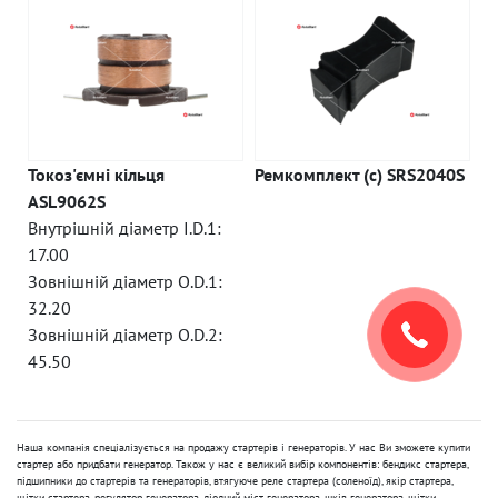
Токоз'ємні кільця
Ремкомплект (c) SRS2040S
ASL9062S
Внутрішній діаметр I.D.1:
17.00
Зовнішній діаметр O.D.1:
32.20
Зовнішній діаметр O.D.2:
45.50
Наша компанія спеціалізується на продажу стартерів і генераторів. У нас Ви зможете купити
стартер або придбати генератор. Також у нас є великий вибір компонентів: бендикс стартера,
підшипники до стартерів та генераторів, втягуюче реле стартера (соленоїд), якір стартера,
щітки стартера, регулятор генератора, діодний міст генератора, шків генератора, щітки