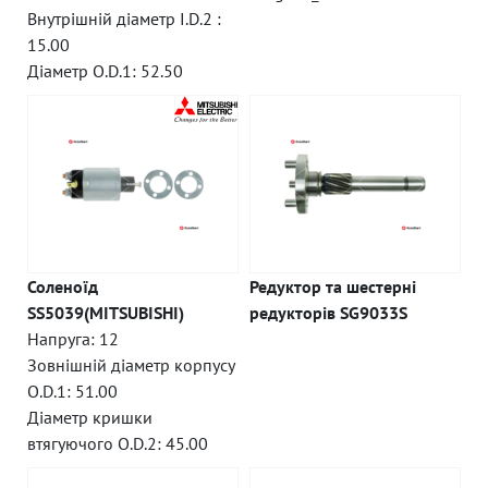
Внутрішній діаметр I.D.2 :
15.00
Діаметр O.D.1: 52.50
Соленоїд
Редуктор та шестерні
SS5039(MITSUBISHI)
редукторів SG9033S
Напруга: 12
Зовнішній діаметр корпусу
O.D.1: 51.00
Діаметр кришки
втягуючого O.D.2: 45.00