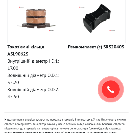
Токоз'ємні кільця
Ремкомплект (c) SRS2040S
ASL9062S
Внутрішній діаметр I.D.1:
17.00
Зовнішній діаметр O.D.1:
32.20
Зовнішній діаметр O.D.2:
45.50
Наша компанія спеціалізується на продажу стартерів і генераторів. У нас Ви зможете купити
стартер або придбати генератор. Також у нас є великий вибір компонентів: бендикс стартера,
підшипники до стартерів та генераторів, втягуюче реле стартера (соленоїд), якір стартера,
щітки стартера, регулятор генератора, діодний міст генератора, шків генератора, щітки