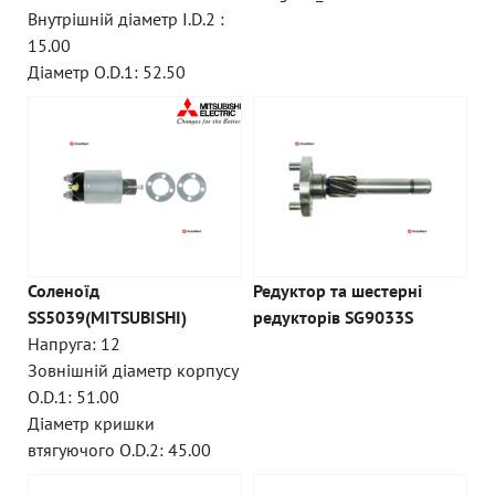
Внутрішній діаметр I.D.2 :
15.00
Діаметр O.D.1: 52.50
Соленоїд
Редуктор та шестерні
SS5039(MITSUBISHI)
редукторів SG9033S
Напруга: 12
Зовнішній діаметр корпусу
O.D.1: 51.00
Діаметр кришки
втягуючого O.D.2: 45.00