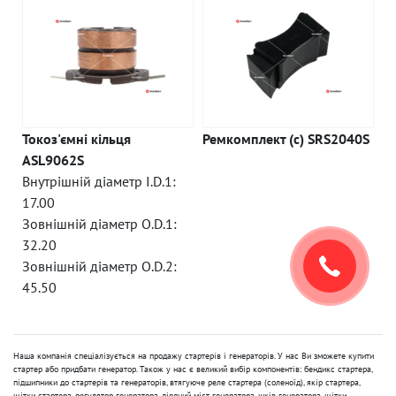
Токоз'ємні кільця
Ремкомплект (c) SRS2040S
ASL9062S
Внутрішній діаметр I.D.1:
17.00
Зовнішній діаметр O.D.1:
32.20
Зовнішній діаметр O.D.2:
45.50
Наша компанія спеціалізується на продажу стартерів і генераторів. У нас Ви зможете купити
стартер або придбати генератор. Також у нас є великий вибір компонентів: бендикс стартера,
підшипники до стартерів та генераторів, втягуюче реле стартера (соленоїд), якір стартера,
щітки стартера, регулятор генератора, діодний міст генератора, шків генератора, щітки