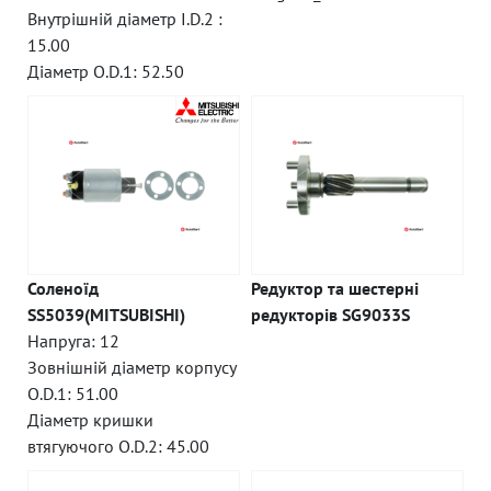
Внутрішній діаметр I.D.2 :
15.00
Діаметр O.D.1: 52.50
Соленоїд
Редуктор та шестерні
SS5039(MITSUBISHI)
редукторів SG9033S
Напруга: 12
Зовнішній діаметр корпусу
O.D.1: 51.00
Діаметр кришки
втягуючого O.D.2: 45.00