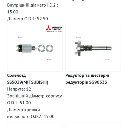
Внутрішній діаметр I.D.2 :
15.00
Діаметр O.D.1: 52.50
Соленоїд
Редуктор та шестерні
SS5039(MITSUBISHI)
редукторів SG9033S
Напруга: 12
Зовнішній діаметр корпусу
O.D.1: 51.00
Діаметр кришки
втягуючого O.D.2: 45.00