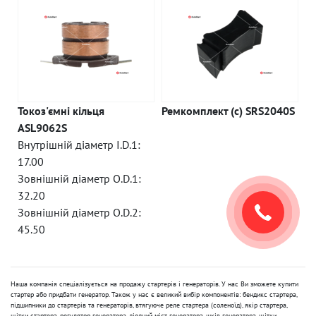
Токоз'ємні кільця
Ремкомплект (c) SRS2040S
ASL9062S
Внутрішній діаметр I.D.1:
17.00
Зовнішній діаметр O.D.1:
32.20
Зовнішній діаметр O.D.2:
45.50
Наша компанія спеціалізується на продажу стартерів і генераторів. У нас Ви зможете купити
стартер або придбати генератор. Також у нас є великий вибір компонентів: бендикс стартера,
підшипники до стартерів та генераторів, втягуюче реле стартера (соленоїд), якір стартера,
щітки стартера, регулятор генератора, діодний міст генератора, шків генератора, щітки