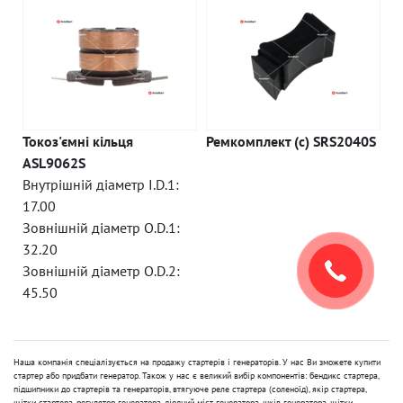
Токоз'ємні кільця
Ремкомплект (c) SRS2040S
ASL9062S
Внутрішній діаметр I.D.1:
17.00
Зовнішній діаметр O.D.1:
32.20
Зовнішній діаметр O.D.2:
45.50
Наша компанія спеціалізується на продажу стартерів і генераторів. У нас Ви зможете купити
стартер або придбати генератор. Також у нас є великий вибір компонентів: бендикс стартера,
підшипники до стартерів та генераторів, втягуюче реле стартера (соленоїд), якір стартера,
щітки стартера, регулятор генератора, діодний міст генератора, шків генератора, щітки