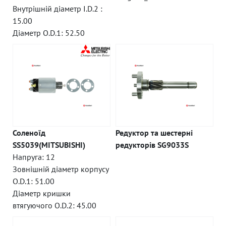
Внутрішній діаметр I.D.2 :
15.00
Діаметр O.D.1: 52.50
Соленоїд
Редуктор та шестерні
SS5039(MITSUBISHI)
редукторів SG9033S
Напруга: 12
Зовнішній діаметр корпусу
O.D.1: 51.00
Діаметр кришки
втягуючого O.D.2: 45.00