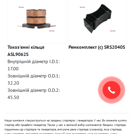
Токоз'ємні кільця
Ремкомплект (c) SRS2040S
ASL9062S
Внутрішній діаметр I.D.1:
17.00
Зовнішній діаметр O.D.1:
32.20
Зовнішній діаметр O.D.2:
45.50
Наша компанія спеціалізується на продажу стартерів і генераторів. У нас Ви зможете купити
стартер або придбати генератор. Також у нас є великий вибір компонентів: бендикс стартера,
підшипники до стартерів та генераторів, втягуюче реле стартера (соленоїд), якір стартера,
щітки стартера, регулятор генератора, діодний міст генератора, шків генератора, щітки