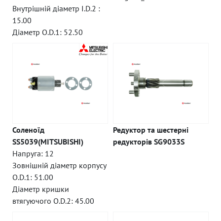
Внутрішній діаметр I.D.2 :
15.00
Діаметр O.D.1: 52.50
Соленоїд
Редуктор та шестерні
SS5039(MITSUBISHI)
редукторів SG9033S
Напруга: 12
Зовнішній діаметр корпусу
O.D.1: 51.00
Діаметр кришки
втягуючого O.D.2: 45.00