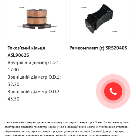
Токоз'ємні кільця
Ремкомплект (c) SRS2040S
ASL9062S
Внутрішній діаметр I.D.1:
17.00
Зовнішній діаметр O.D.1:
32.20
Зовнішній діаметр O.D.2:
45.50
Наша компанія спеціалізується на продажу стартерів і генераторів. У нас Ви зможете купити
стартер або придбати генератор. Також у нас є великий вибір компонентів: бендикс стартера,
підшипники до стартерів та генераторів, втягуюче реле стартера (соленоїд), якір стартера,
щітки стартера, регулятор генератора, діодний міст генератора, шків генератора, щітки