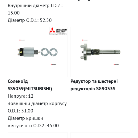
Внутрішній діаметр I.D.2 :
15.00
Діаметр O.D.1: 52.50
Соленоїд
Редуктор та шестерні
SS5039(MITSUBISHI)
редукторів SG9033S
Напруга: 12
Зовнішній діаметр корпусу
O.D.1: 51.00
Діаметр кришки
втягуючого O.D.2: 45.00