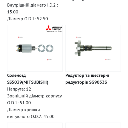
Внутрішній діаметр I.D.2 :
15.00
Діаметр O.D.1: 52.50
Соленоїд
Редуктор та шестерні
SS5039(MITSUBISHI)
редукторів SG9033S
Напруга: 12
Зовнішній діаметр корпусу
O.D.1: 51.00
Діаметр кришки
втягуючого O.D.2: 45.00