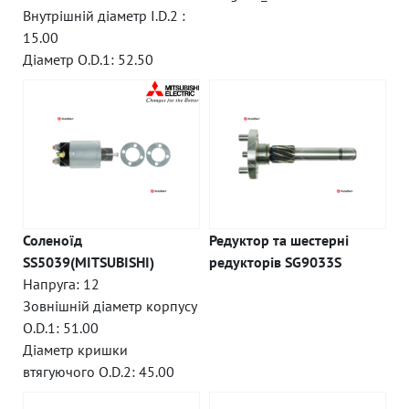
Внутрішній діаметр I.D.2 :
15.00
Діаметр O.D.1: 52.50
Соленоїд
Редуктор та шестерні
SS5039(MITSUBISHI)
редукторів SG9033S
Напруга: 12
Зовнішній діаметр корпусу
O.D.1: 51.00
Діаметр кришки
втягуючого O.D.2: 45.00