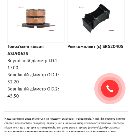
Токоз'ємні кільця
Ремкомплект (c) SRS2040S
ASL9062S
Внутрішній діаметр I.D.1:
17.00
Зовнішній діаметр O.D.1:
32.20
Зовнішній діаметр O.D.2:
45.50
Наша компанія спеціалізується на продажу стартерів і генераторів. У нас Ви зможете купити
стартер або придбати генератор. Також у нас є великий вибір компонентів: бендикс стартера,
підшипники до стартерів та генераторів, втягуюче реле стартера (соленоїд), якір стартера,
щітки стартера, регулятор генератора, діодний міст генератора, шків генератора, щітки