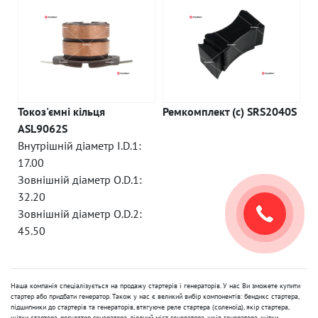
Токоз'ємні кільця
Ремкомплект (c) SRS2040S
ASL9062S
Внутрішній діаметр I.D.1:
17.00
Зовнішній діаметр O.D.1:
32.20
Зовнішній діаметр O.D.2:
45.50
Наша компанія спеціалізується на продажу стартерів і генераторів. У нас Ви зможете купити
стартер або придбати генератор. Також у нас є великий вибір компонентів: бендикс стартера,
підшипники до стартерів та генераторів, втягуюче реле стартера (соленоїд), якір стартера,
щітки стартера, регулятор генератора, діодний міст генератора, шків генератора, щітки