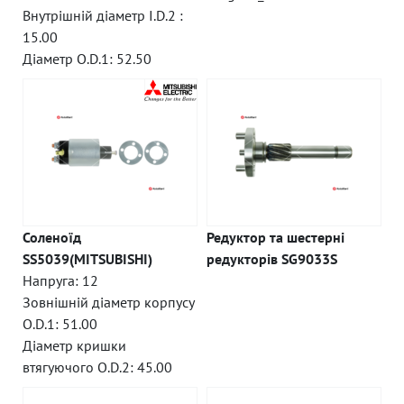
Внутрішній діаметр I.D.2 :
15.00
Діаметр O.D.1: 52.50
Соленоїд
Редуктор та шестерні
SS5039(MITSUBISHI)
редукторів SG9033S
Напруга: 12
Зовнішній діаметр корпусу
O.D.1: 51.00
Діаметр кришки
втягуючого O.D.2: 45.00