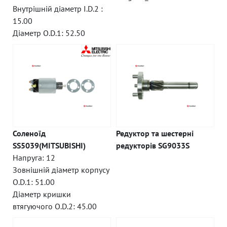
Внутрішній діаметр I.D.2 :
15.00
Діаметр O.D.1: 52.50
Соленоїд
Редуктор та шестерні
SS5039(MITSUBISHI)
редукторів SG9033S
Напруга: 12
Зовнішній діаметр корпусу
O.D.1: 51.00
Діаметр кришки
втягуючого O.D.2: 45.00