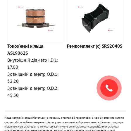
Токоз'ємні кільця
Ремкомплект (c) SRS2040S
ASL9062S
Внутрішній діаметр I.D.1:
17.00
Зовнішній діаметр O.D.1:
32.20
Зовнішній діаметр O.D.2:
45.50
Наша компанія спеціалізується на продажу стартерів і генераторів. У нас Ви зможете купити
стартер або придбати генератор. Також у нас є великий вибір компонентів: бендикс стартера,
підшипники до стартерів та генераторів, втягуюче реле стартера (соленоїд), якір стартера,
щітки стартера, регулятор генератора, діодний міст генератора, шків генератора, щітки