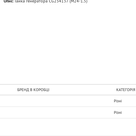
Опис
:
Гайка генератора CG234137 (M24-1.5)
БРЕНД В КОРОБЦІ
КАТЕГОРІЯ
Рiзнi
Рiзнi