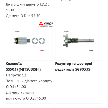
Внутрішній діаметр I.D.2 :
15.00
Діаметр O.D.1: 52.50
Соленоїд
Редуктор та шестерні
SS5039(MITSUBISHI)
редукторів SG9033S
Напруга: 12
Зовнішній діаметр корпусу
O.D.1: 51.00
Діаметр кришки
втягуючого O.D.2: 45.00