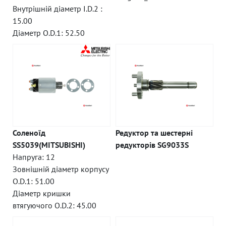
Внутрішній діаметр I.D.2 :
15.00
Діаметр O.D.1: 52.50
Соленоїд
Редуктор та шестерні
SS5039(MITSUBISHI)
редукторів SG9033S
Напруга: 12
Зовнішній діаметр корпусу
O.D.1: 51.00
Діаметр кришки
втягуючого O.D.2: 45.00