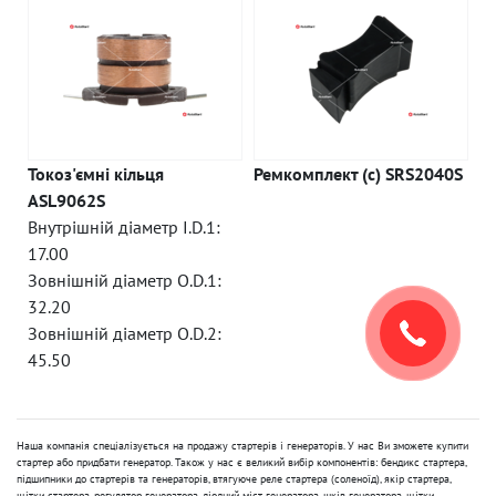
Токоз'ємні кільця
Ремкомплект (c) SRS2040S
ASL9062S
Внутрішній діаметр I.D.1:
17.00
Зовнішній діаметр O.D.1:
32.20
Зовнішній діаметр O.D.2:
45.50
Наша компанія спеціалізується на продажу стартерів і генераторів. У нас Ви зможете купити
стартер або придбати генератор. Також у нас є великий вибір компонентів: бендикс стартера,
підшипники до стартерів та генераторів, втягуюче реле стартера (соленоїд), якір стартера,
щітки стартера, регулятор генератора, діодний міст генератора, шків генератора, щітки