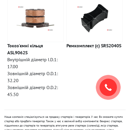
Токоз'ємні кільця
Ремкомплект (c) SRS2040S
ASL9062S
Внутрішній діаметр I.D.1:
17.00
Зовнішній діаметр O.D.1:
32.20
Зовнішній діаметр O.D.2:
45.50
Наша компанія спеціалізується на продажу стартерів і генераторів. У нас Ви зможете купити
стартер або придбати генератор. Також у нас є великий вибір компонентів: бендикс стартера,
підшипники до стартерів та генераторів, втягуюче реле стартера (соленоїд), якір стартера,
щітки стартера, регулятор генератора, діодний міст генератора, шків генератора, щітки