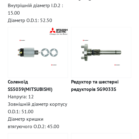
Внутрішній діаметр I.D.2 :
15.00
Діаметр O.D.1: 52.50
Соленоїд
Редуктор та шестерні
SS5039(MITSUBISHI)
редукторів SG9033S
Напруга: 12
Зовнішній діаметр корпусу
O.D.1: 51.00
Діаметр кришки
втягуючого O.D.2: 45.00