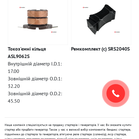
Токоз'ємні кільця
Ремкомплект (c) SRS2040S
ASL9062S
Внутрішній діаметр I.D.1:
17.00
Зовнішній діаметр O.D.1:
32.20
Зовнішній діаметр O.D.2:
45.50
Наша компанія спеціалізується на продажу стартерів і генераторів. У нас Ви зможете купити
стартер або придбати генератор. Також у нас є великий вибір компонентів: бендикс стартера,
підшипники до стартерів та генераторів, втягуюче реле стартера (соленоїд), якір стартера,
щітки стартера, регулятор генератора, діодний міст генератора, шків генератора, щітки