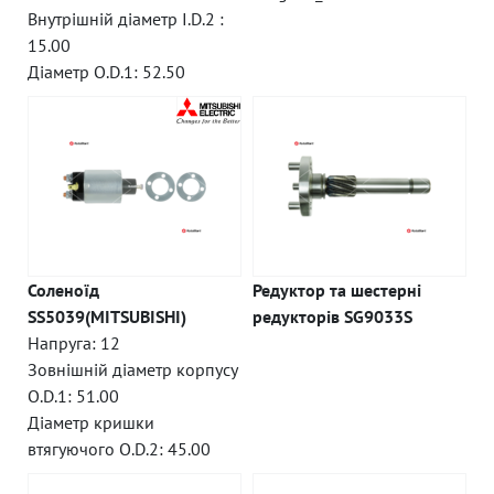
Внутрішній діаметр I.D.2 :
15.00
Діаметр O.D.1: 52.50
Соленоїд
Редуктор та шестерні
SS5039(MITSUBISHI)
редукторів SG9033S
Напруга: 12
Зовнішній діаметр корпусу
O.D.1: 51.00
Діаметр кришки
втягуючого O.D.2: 45.00