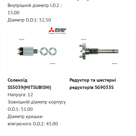
Внутрішній діаметр I.D.2 :
15.00
Діаметр O.D.1: 52.50
Соленоїд
Редуктор та шестерні
SS5039(MITSUBISHI)
редукторів SG9033S
Напруга: 12
Зовнішній діаметр корпусу
O.D.1: 51.00
Діаметр кришки
втягуючого O.D.2: 45.00