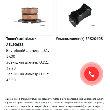
Токоз'ємні кільця
Ремкомплект (c) SRS2040S
ASL9062S
Внутрішній діаметр I.D.1:
17.00
Зовнішній діаметр O.D.1:
32.20
Зовнішній діаметр O.D.2:
45.50
Наша компанія спеціалізується на продажу стартерів і генераторів. У нас Ви зможете купити
стартер або придбати генератор. Також у нас є великий вибір компонентів: бендикс стартера,
підшипники до стартерів та генераторів, втягуюче реле стартера (соленоїд), якір стартера,
щітки стартера, регулятор генератора, діодний міст генератора, шків генератора, щітки