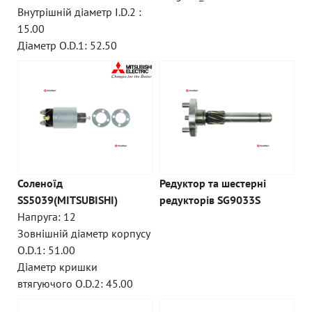
Внутрішній діаметр I.D.2 :
15.00
Діаметр O.D.1: 52.50
Соленоїд
Редуктор та шестерні
SS5039(MITSUBISHI)
редукторів SG9033S
Напруга: 12
Зовнішній діаметр корпусу
O.D.1: 51.00
Діаметр кришки
втягуючого O.D.2: 45.00