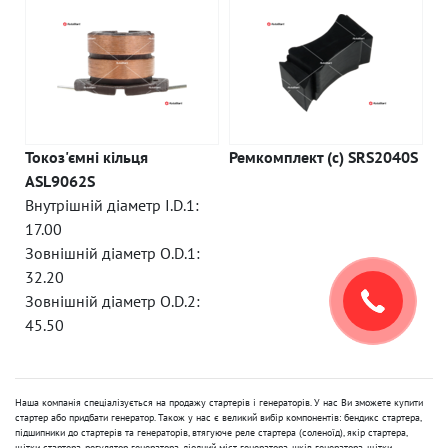
Токоз'ємні кільця
Ремкомплект (c) SRS2040S
ASL9062S
Внутрішній діаметр I.D.1:
17.00
Зовнішній діаметр O.D.1:
32.20
Зовнішній діаметр O.D.2:
45.50
Наша компанія спеціалізується на продажу стартерів і генераторів. У нас Ви зможете купити
стартер або придбати генератор. Також у нас є великий вибір компонентів: бендикс стартера,
підшипники до стартерів та генераторів, втягуюче реле стартера (соленоїд), якір стартера,
щітки стартера, регулятор генератора, діодний міст генератора, шків генератора, щітки