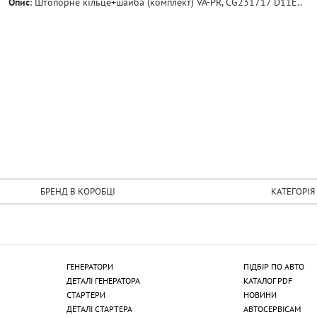
Опис
:
Штопорне кiльце+шайба (комплект) VA-PR, CG231717 D11E..
БРЕНД В КОРОБЦІ
КАТЕГОРІЯ
ГЕНЕРАТОРИ
ПІДБІР ПО АВТО
ДЕТАЛІ ГЕНЕРАТОРА
КАТАЛОГ PDF
СТАРТЕРИ
НОВИНИ
ДЕТАЛІ СТАРТЕРА
АВТОСЕРВІСАМ