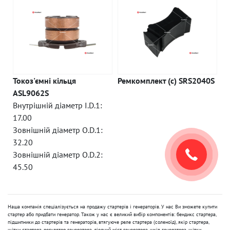
Токоз'ємні кільця
Ремкомплект (c) SRS2040S
ASL9062S
Внутрішній діаметр I.D.1:
17.00
Зовнішній діаметр O.D.1:
32.20
Зовнішній діаметр O.D.2:
45.50
Наша компанія спеціалізується на продажу стартерів і генераторів. У нас Ви зможете купити
стартер або придбати генератор. Також у нас є великий вибір компонентів: бендикс стартера,
підшипники до стартерів та генераторів, втягуюче реле стартера (соленоїд), якір стартера,
щітки стартера, регулятор генератора, діодний міст генератора, шків генератора, щітки