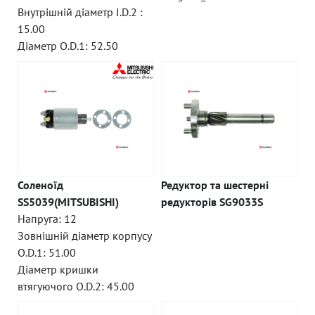
Внутрішній діаметр I.D.2 :
15.00
Діаметр O.D.1: 52.50
Соленоїд
Редуктор та шестерні
SS5039(MITSUBISHI)
редукторів SG9033S
Напруга: 12
Зовнішній діаметр корпусу
O.D.1: 51.00
Діаметр кришки
втягуючого O.D.2: 45.00