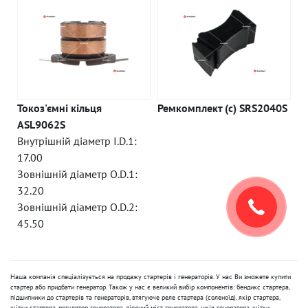
Токоз'ємні кільця
Ремкомплект (c) SRS2040S
ASL9062S
Внутрішній діаметр I.D.1:
17.00
Зовнішній діаметр O.D.1:
32.20
Зовнішній діаметр O.D.2:
45.50
Наша компанія спеціалізується на продажу стартерів і генераторів. У нас Ви зможете купити
стартер або придбати генератор. Також у нас є великий вибір компонентів: бендикс стартера,
підшипники до стартерів та генераторів, втягуюче реле стартера (соленоїд), якір стартера,
щітки стартера, регулятор генератора, діодний міст генератора, шків генератора, щітки