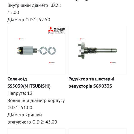
Внутрішній діаметр I.D.2 :
15.00
Діаметр O.D.1: 52.50
Соленоїд
Редуктор та шестерні
SS5039(MITSUBISHI)
редукторів SG9033S
Напруга: 12
Зовнішній діаметр корпусу
O.D.1: 51.00
Діаметр кришки
втягуючого O.D.2: 45.00