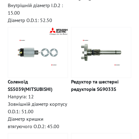
Внутрішній діаметр I.D.2 :
15.00
Діаметр O.D.1: 52.50
Соленоїд
Редуктор та шестерні
SS5039(MITSUBISHI)
редукторів SG9033S
Напруга: 12
Зовнішній діаметр корпусу
O.D.1: 51.00
Діаметр кришки
втягуючого O.D.2: 45.00