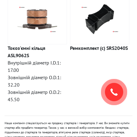
Токоз'ємні кільця
Ремкомплект (c) SRS2040S
ASL9062S
Внутрішній діаметр I.D.1:
17.00
Зовнішній діаметр O.D.1:
32.20
Зовнішній діаметр O.D.2:
45.50
Наша компанія спеціалізується на продажу стартерів і генераторів. У нас Ви зможете купити
стартер або придбати генератор. Також у нас є великий вибір компонентів: бендикс стартера,
підшипники до стартерів та генераторів, втягуюче реле стартера (соленоїд), якір стартера,
щітки стартера, регулятор генератора, діодний міст генератора, шків генератора, щітки