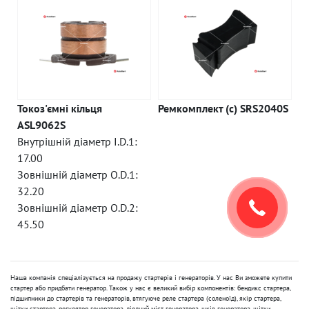
Токоз'ємні кільця
Ремкомплект (c) SRS2040S
ASL9062S
Внутрішній діаметр I.D.1:
17.00
Зовнішній діаметр O.D.1:
32.20
Зовнішній діаметр O.D.2:
45.50
Наша компанія спеціалізується на продажу стартерів і генераторів. У нас Ви зможете купити
стартер або придбати генератор. Також у нас є великий вибір компонентів: бендикс стартера,
підшипники до стартерів та генераторів, втягуюче реле стартера (соленоїд), якір стартера,
щітки стартера, регулятор генератора, діодний міст генератора, шків генератора, щітки