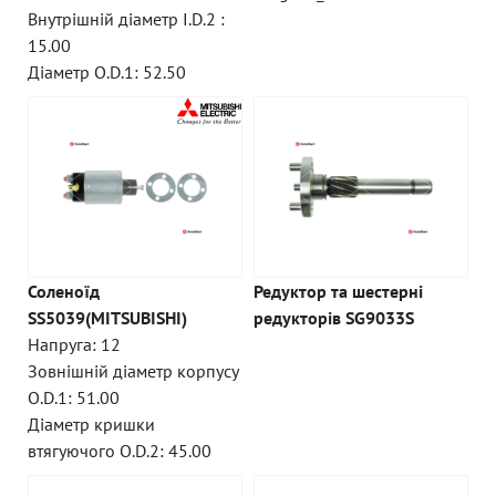
Внутрішній діаметр I.D.2 :
15.00
Діаметр O.D.1: 52.50
Соленоїд
Редуктор та шестерні
SS5039(MITSUBISHI)
редукторів SG9033S
Напруга: 12
Зовнішній діаметр корпусу
O.D.1: 51.00
Діаметр кришки
втягуючого O.D.2: 45.00