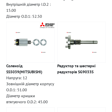
Внутрішній діаметр I.D.2 :
15.00
Діаметр O.D.1: 52.50
Соленоїд
Редуктор та шестерні
SS5039(MITSUBISHI)
редукторів SG9033S
Напруга: 12
Зовнішній діаметр корпусу
O.D.1: 51.00
Діаметр кришки
втягуючого O.D.2: 45.00