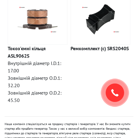
Токоз'ємні кільця
Ремкомплект (c) SRS2040S
ASL9062S
Внутрішній діаметр I.D.1:
17.00
Зовнішній діаметр O.D.1:
32.20
Зовнішній діаметр O.D.2:
45.50
Наша компанія спеціалізується на продажу стартерів і генераторів. У нас Ви зможете купити
стартер або придбати генератор. Також у нас є великий вибір компонентів: бендикс стартера,
підшипники до стартерів та генераторів, втягуюче реле стартера (соленоїд), якір стартера,
щітки стартера, регулятор генератора, діодний міст генератора, шків генератора, щітки