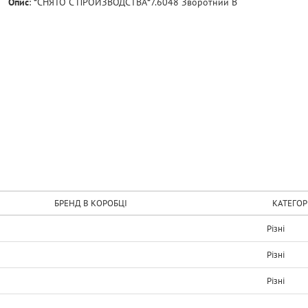
Опис
:
*СНЯТО С ПРОИЗВОДСТВА*7.6048 Зворотний В
БРЕНД В КОРОБЦІ
КАТЕГОР
Рiзнi
Рiзнi
Рiзнi