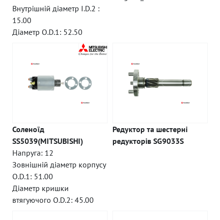
Внутрішній діаметр I.D.2 :
15.00
Діаметр O.D.1: 52.50
Соленоїд
Редуктор та шестерні
SS5039(MITSUBISHI)
редукторів SG9033S
Напруга: 12
Зовнішній діаметр корпусу
O.D.1: 51.00
Діаметр кришки
втягуючого O.D.2: 45.00