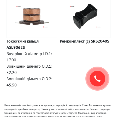
Токоз'ємні кільця
Ремкомплект (c) SRS2040S
ASL9062S
Внутрішній діаметр I.D.1:
17.00
Зовнішній діаметр O.D.1:
32.20
Зовнішній діаметр O.D.2:
45.50
Наша компанія спеціалізується на продажу стартерів і генераторів. У нас Ви зможете купити
стартер або придбати генератор. Також у нас є великий вибір компонентів: бендикс стартера,
підшипники до стартерів та генераторів, втягуюче реле стартера (соленоїд), якір стартера,
щітки стартера, регулятор генератора, діодний міст генератора, шків генератора, щітки