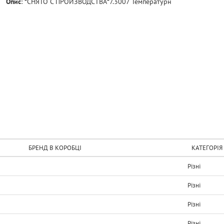
Опис
:
*СНЯТО С ПРОИЗВОДСТВА*7.3007 Температурн
БРЕНД В КОРОБЦІ
КАТЕГОРІЯ
Рiзнi
Рiзнi
Рiзнi
Рiзнi