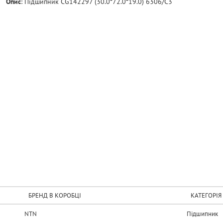
Опис
:
Пiдшипник CG142297 (30.0*72.0*19.0) 6306/C3
БРЕНД В КОРОБЦІ
КАТЕГОРІЯ
NTN
Підшипник