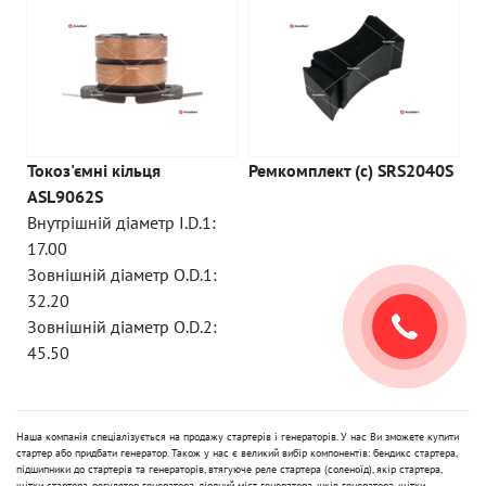
Токоз'ємні кільця
Ремкомплект (c) SRS2040S
ASL9062S
Внутрішній діаметр I.D.1:
17.00
Зовнішній діаметр O.D.1:
32.20
Зовнішній діаметр O.D.2:
45.50
Наша компанія спеціалізується на продажу стартерів і генераторів. У нас Ви зможете купити
стартер або придбати генератор. Також у нас є великий вибір компонентів: бендикс стартера,
підшипники до стартерів та генераторів, втягуюче реле стартера (соленоїд), якір стартера,
щітки стартера, регулятор генератора, діодний міст генератора, шків генератора, щітки