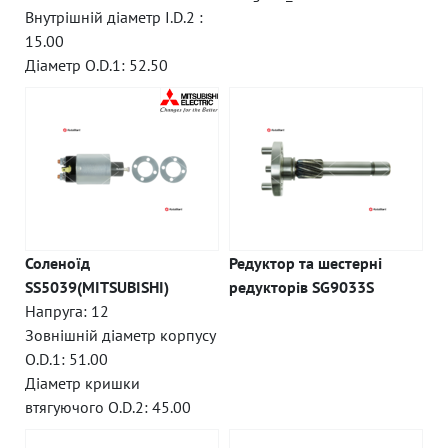
Внутрішній діаметр I.D.2 :
15.00
Діаметр O.D.1: 52.50
Соленоїд
Редуктор та шестерні
SS5039(MITSUBISHI)
редукторів SG9033S
Напруга: 12
Зовнішній діаметр корпусу
O.D.1: 51.00
Діаметр кришки
втягуючого O.D.2: 45.00