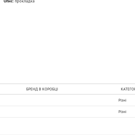
Опис
:
прокладка
БРЕНД В КОРОБЦІ
КАТЕГО
Рiзнi
Рiзнi