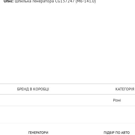
Опис
:
Шпилька генератора CG137247 (M6-141.0)
БРЕНД В КОРОБЦІ
КАТЕГОРІЯ
Рiзнi
ГЕНЕРАТОРИ
ПІДБІР ПО АВТО