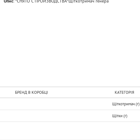
Опис
:
*СНЯТО С ПРОИЗВОДСТВА*Щiткотримач генера
БРЕНД В КОРОБЦІ
КАТЕГОРІЯ
Щіткотримач (г)
Щітки (г)