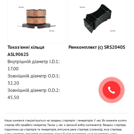
Токоз'ємні кільця
Ремкомплект (c) SRS2040S
ASL9062S
Внутрішній діаметр I.D.1:
17.00
Зовнішній діаметр O.D.1:
32.20
Зовнішній діаметр O.D.2:
45.50
Наша компанія спеціалізується на продажу стартерів і генераторів. У нас Ви зможете купити
стартер або придбати генератор. Також у нас є великий вибір компонентів: бендикс стартера,
підшипники до стартерів та генераторів, втягуюче реле стартера (соленоїд), якір стартера,
щітки стартера, регулятор генератора, діодний міст генератора, шків генератора, щітки