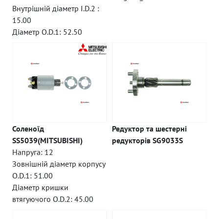
Внутрішній діаметр I.D.2 :
15.00
Діаметр O.D.1: 52.50
Соленоїд
Редуктор та шестерні
SS5039(MITSUBISHI)
редукторів SG9033S
Напруга: 12
Зовнішній діаметр корпусу
O.D.1: 51.00
Діаметр кришки
втягуючого O.D.2: 45.00