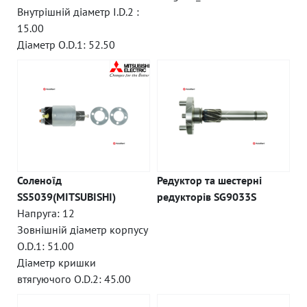
Внутрішній діаметр I.D.2 :
15.00
Діаметр O.D.1: 52.50
Соленоїд
Редуктор та шестерні
SS5039(MITSUBISHI)
редукторів SG9033S
Напруга: 12
Зовнішній діаметр корпусу
O.D.1: 51.00
Діаметр кришки
втягуючого O.D.2: 45.00