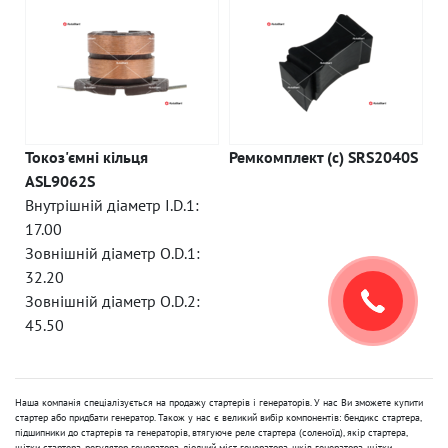
Токоз'ємні кільця
Ремкомплект (c) SRS2040S
ASL9062S
Внутрішній діаметр I.D.1:
17.00
Зовнішній діаметр O.D.1:
32.20
Зовнішній діаметр O.D.2:
45.50
Наша компанія спеціалізується на продажу стартерів і генераторів. У нас Ви зможете купити
стартер або придбати генератор. Також у нас є великий вибір компонентів: бендикс стартера,
підшипники до стартерів та генераторів, втягуюче реле стартера (соленоїд), якір стартера,
щітки стартера, регулятор генератора, діодний міст генератора, шків генератора, щітки