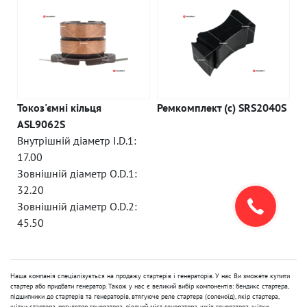
Токоз'ємні кільця
Ремкомплект (c) SRS2040S
ASL9062S
Внутрішній діаметр I.D.1:
17.00
Зовнішній діаметр O.D.1:
32.20
Зовнішній діаметр O.D.2:
45.50
Наша компанія спеціалізується на продажу стартерів і генераторів. У нас Ви зможете купити
стартер або придбати генератор. Також у нас є великий вибір компонентів: бендикс стартера,
підшипники до стартерів та генераторів, втягуюче реле стартера (соленоїд), якір стартера,
щітки стартера, регулятор генератора, діодний міст генератора, шків генератора, щітки