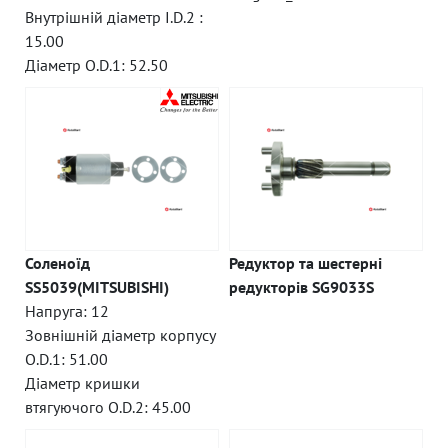
Внутрішній діаметр I.D.2 :
15.00
Діаметр O.D.1: 52.50
Соленоїд
Редуктор та шестерні
SS5039(MITSUBISHI)
редукторів SG9033S
Напруга: 12
Зовнішній діаметр корпусу
O.D.1: 51.00
Діаметр кришки
втягуючого O.D.2: 45.00