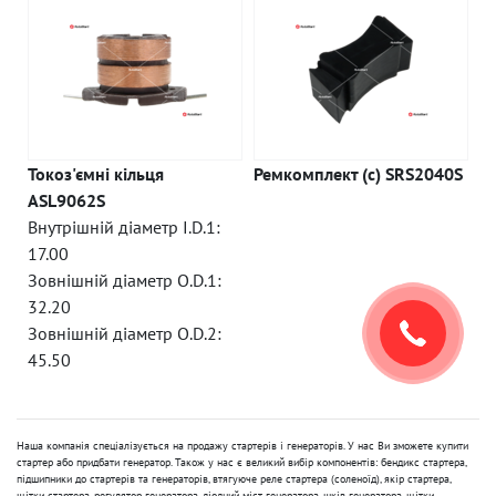
Токоз'ємні кільця
Ремкомплект (c) SRS2040S
ASL9062S
Внутрішній діаметр I.D.1:
17.00
Зовнішній діаметр O.D.1:
32.20
Зовнішній діаметр O.D.2:
45.50
Наша компанія спеціалізується на продажу стартерів і генераторів. У нас Ви зможете купити
стартер або придбати генератор. Також у нас є великий вибір компонентів: бендикс стартера,
підшипники до стартерів та генераторів, втягуюче реле стартера (соленоїд), якір стартера,
щітки стартера, регулятор генератора, діодний міст генератора, шків генератора, щітки