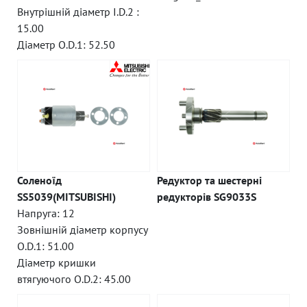
Внутрішній діаметр I.D.2 :
15.00
Діаметр O.D.1: 52.50
Соленоїд
Редуктор та шестерні
SS5039(MITSUBISHI)
редукторів SG9033S
Напруга: 12
Зовнішній діаметр корпусу
O.D.1: 51.00
Діаметр кришки
втягуючого O.D.2: 45.00