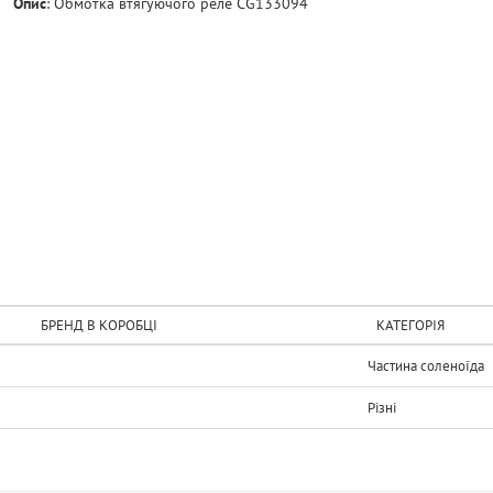
Опис
:
Обмотка втягуючого реле CG133094
БРЕНД В КОРОБЦІ
КАТЕГОРІЯ
Частина соленоїда
Рiзнi