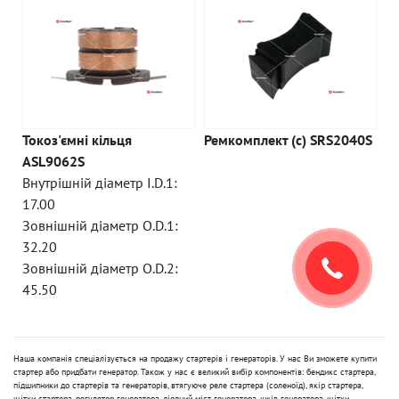
Токоз'ємні кільця
Ремкомплект (c) SRS2040S
ASL9062S
Внутрішній діаметр I.D.1:
17.00
Зовнішній діаметр O.D.1:
32.20
Зовнішній діаметр O.D.2:
45.50
Наша компанія спеціалізується на продажу стартерів і генераторів. У нас Ви зможете купити
стартер або придбати генератор. Також у нас є великий вибір компонентів: бендикс стартера,
підшипники до стартерів та генераторів, втягуюче реле стартера (соленоїд), якір стартера,
щітки стартера, регулятор генератора, діодний міст генератора, шків генератора, щітки