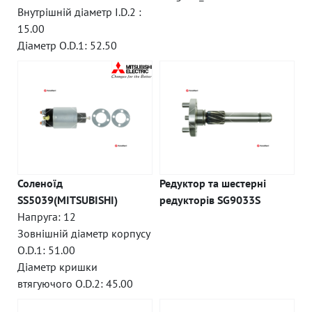
Внутрішній діаметр I.D.2 :
15.00
Діаметр O.D.1: 52.50
Соленоїд
Редуктор та шестерні
SS5039(MITSUBISHI)
редукторів SG9033S
Напруга: 12
Зовнішній діаметр корпусу
O.D.1: 51.00
Діаметр кришки
втягуючого O.D.2: 45.00